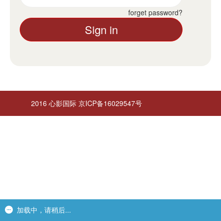
forget password?
记住我
Sign in
2016 心影国际 京ICP备16029547号
加载中，请稍后...
加载中，请稍后...